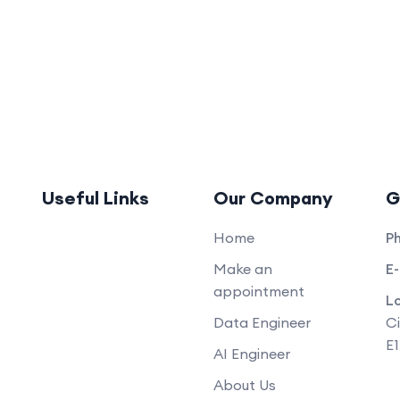
Useful Links
Our Company
G
Home
P
Make an
E-
appointment
L
Data Engineer
Ci
E
AI Engineer
About Us