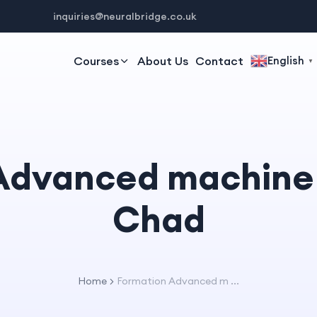
inquiries@neuralbridge.co.uk
Courses
About Us
Contact
English
▼
Advanced machine 
Chad
Home
Formation Advanced m ...