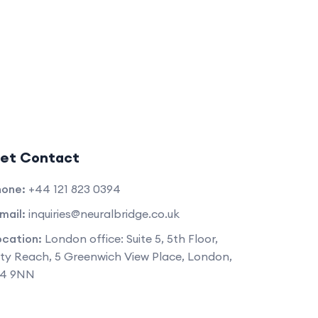
et Contact
hone:
+44 121 823 0394
mail:
inquiries@neuralbridge.co.uk
ocation:
London office: Suite 5, 5th Floor,
ty Reach, 5 Greenwich View Place, London,
14 9NN