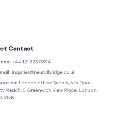
et Contact
hone:
+44 121 823 0394
mail:
inquiries@neuralbridge.co.uk
ocation:
London office: Suite 5, 5th Floor,
ty Reach, 5 Greenwich View Place, London,
14 9NN