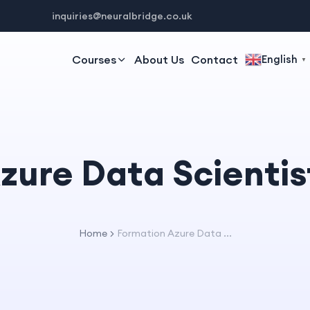
inquiries@neuralbridge.co.uk
Courses
About Us
Contact
English
▼
zure Data Scienti
Home
Formation Azure Data ...