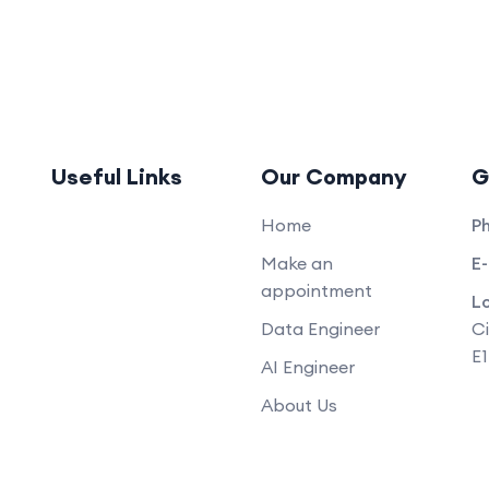
Useful Links
Our Company
G
Home
P
Make an
E-
appointment
L
Data Engineer
Ci
E
AI Engineer
About Us