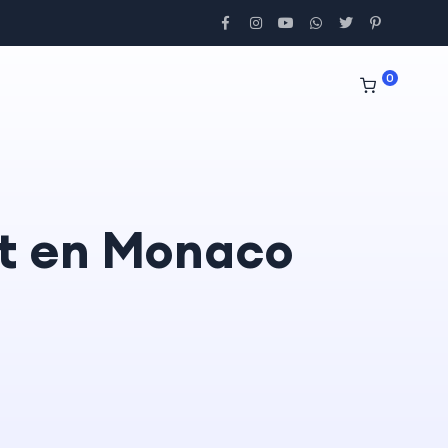
0
st en Monaco