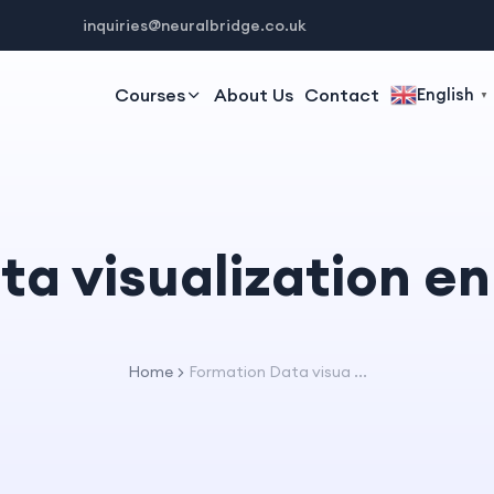
inquiries@neuralbridge.co.uk
Courses
About Us
Contact
English
▼
a visualization en
Home
Formation Data visua ...