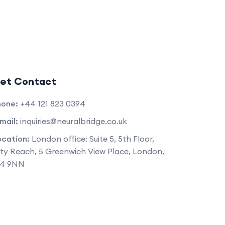
et Contact
hone:
+44 121 823 0394
mail:
inquiries@neuralbridge.co.uk
ocation:
London office: Suite 5, 5th Floor,
ty Reach, 5 Greenwich View Place, London,
14 9NN