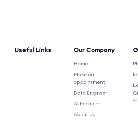
Useful Links
Our Company
G
Home
P
Make an
E-
appointment
L
Data Engineer
Ci
E
AI Engineer
About Us