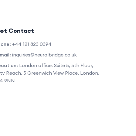
et Contact
hone:
+44 121 823 0394
mail:
inquiries@neuralbridge.co.uk
ocation:
London office: Suite 5, 5th Floor,
ty Reach, 5 Greenwich View Place, London,
14 9NN