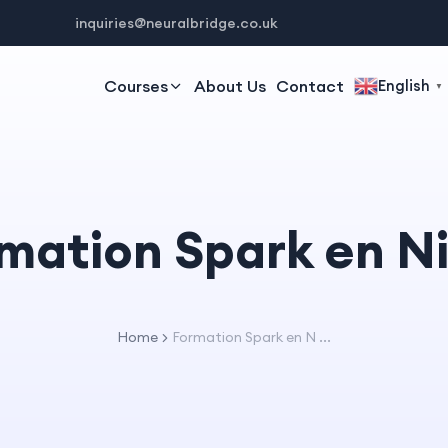
inquiries@neuralbridge.co.uk
Courses
About Us
Contact
English
▼
mation Spark en N
Home
Formation Spark en N ...