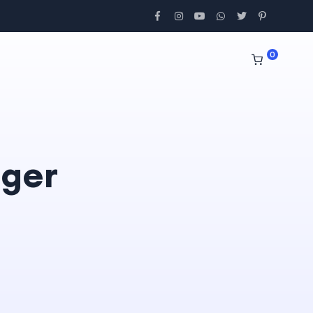
0
iger