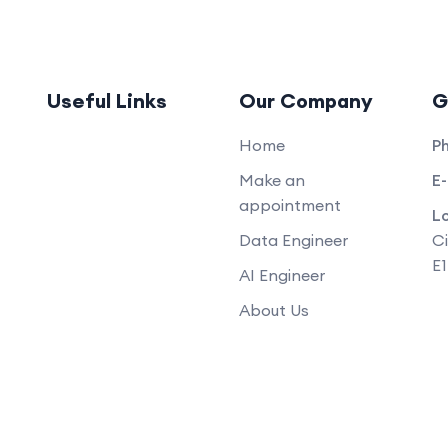
Useful Links
Our Company
G
Home
P
Make an
E-
appointment
L
Data Engineer
Ci
E
AI Engineer
About Us